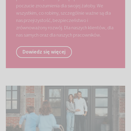
poczucie zrozumienia dla swojej żałoby. We
wszystkim, co robimy, szczególnie ważne są dla
nas przejrzystość, bezpieczeństwo i
zrównoważony rozwój. Dla naszych klientów, dla
nas samych oraz dla naszych pracowników.
Dowiedz się więcej