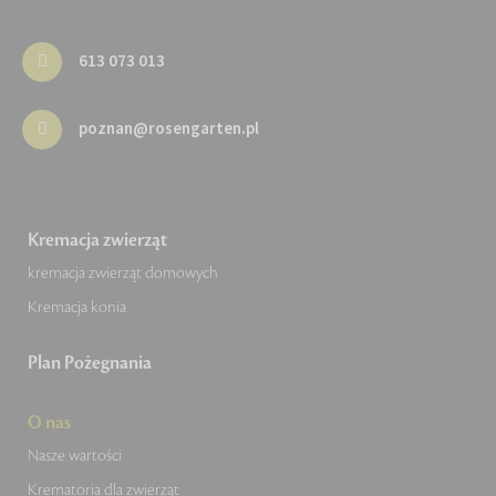
613 073 013
poznan@rosengarten.pl
Kremacja zwierząt
kremacja zwierząt domowych
Kremacja konia
Plan Pożegnania
O nas
Nasze wartości
Krematoria dla zwierząt