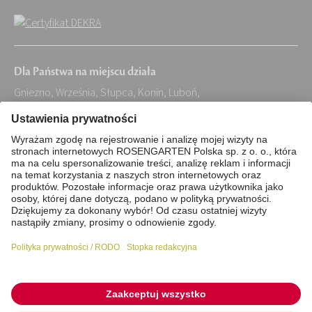
Dla Państwa na miejscu działa
Gniezno, Września, Słupca, Konin, Luboń,
Grodzisk Wielkopolski, Jarocin, Tarnowo
Podgórne, Szamotuły, Oborniki, Środa
Wielkopolska, Mosina, Buk, Suchy Las,
Jelonek, Rokietnica, Kórnik, Murowana
Goślina, Pobiedziska
Stopka redakcyjna
Polityka prywatności / RODO
Pliki cookie